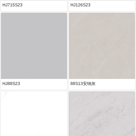
HJ715S23
HJ126S23
HJ88S23
88S13安纳灰