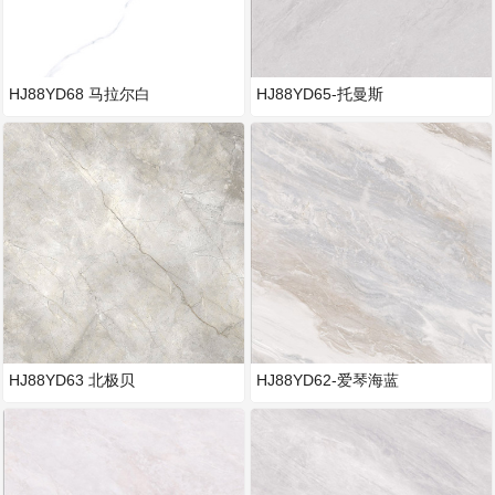
HJ88YD68 马拉尔白
HJ88YD65-托曼斯
HJ88YD63 北极贝
HJ88YD62-爱琴海蓝