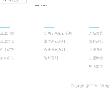
博轩门窗
德兰菲诺门窗
KEFE科菲
鸿景瓷砖品牌
瓷砖产品
招商加盟
浩木门窗
鑫巨宇蓝光门窗
企业介绍
负离子筑福石系列
产品优势
罗兰米格门窗
企业文化
通体原石系列
支持政策
忠志铝业
维粤尚品门窗
企业优势
金刚玉石系列
加盟条件
梓燚门窗
荣誉证书
瓷片系列
加盟流程
鼎慕墅门窗
维粤尚品门窗
申请加盟
引力创想
CCTV
百度
Copyright @ 2019 . 