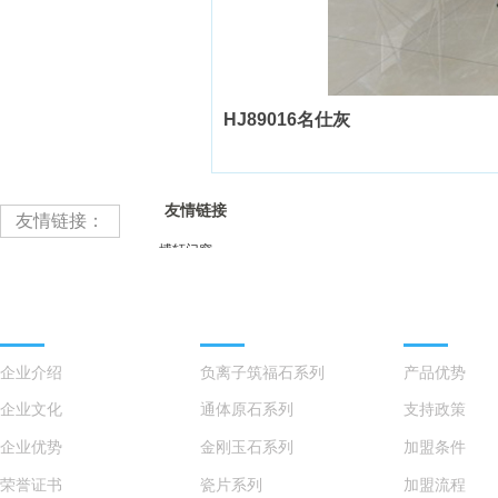
HJ89016名仕灰
友情链接
友情链接：
博轩门窗
德兰菲诺门窗
KEFE科菲
鸿景瓷砖品牌
瓷砖产品
招商加盟
浩木门窗
鑫巨宇蓝光门窗
企业介绍
负离子筑福石系列
产品优势
罗兰米格门窗
企业文化
通体原石系列
支持政策
忠志铝业
维粤尚品门窗
企业优势
金刚玉石系列
加盟条件
梓燚门窗
荣誉证书
瓷片系列
加盟流程
鼎慕墅门窗